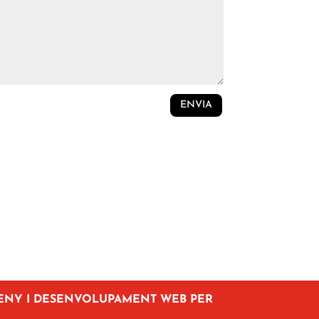
ENVIA
SENY I DESENVOLUPAMENT WEB PER