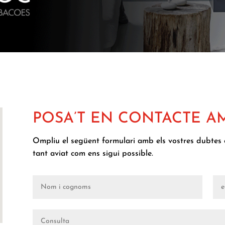
epósito hoy ES y por qué no es el santo grial
 sin registrarte en ningún casino en línea NetEnt.
 falsos premios
a
POSA’T EN CONTACTE A
Ompliu el següent formulari amb els vostres dubtes 
tant aviat com ens sigui possible.