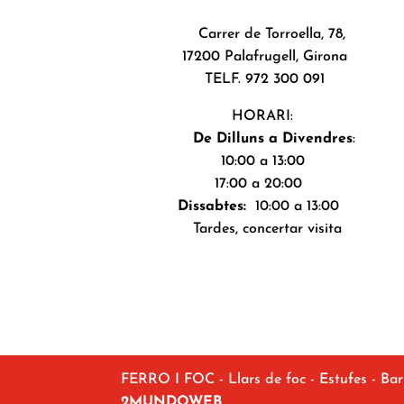
Carrer de Torroella, 78,
17200 Palafrugell, Girona
TELF. 972 300 091
HORARI
De Dilluns a Divendres
10:00 a 13:0
17:00 a 20:0
Dissabtes:
10:00 a 13:00
Tardes, concertar visita
FERRO I FOC - Llars de foc - Estufes - Bar
2MUNDOWEB