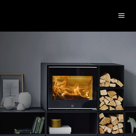
enen una ventaja con esos depósitos con tarjeta.
ls de Póquer.
a aprenderá a ser responsable hasta que el gobierno de
sta industria para erradicar el comportamiento depredador.
Android a través del sitio móvil de juego instantáneo