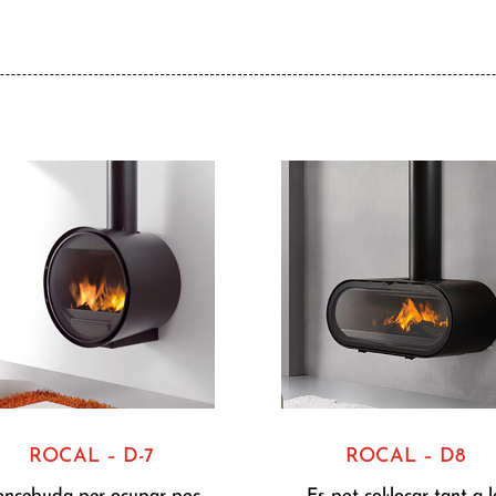
ROCAL – D-7
ROCAL – D8
oncebuda per ocupar poc
Es pot col·locar tant a l