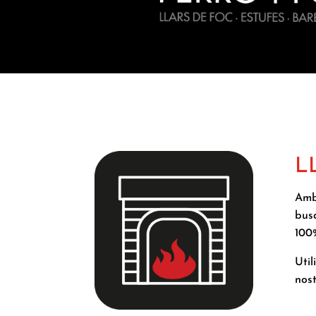
L
Amb 
busq
100%
Util
nost