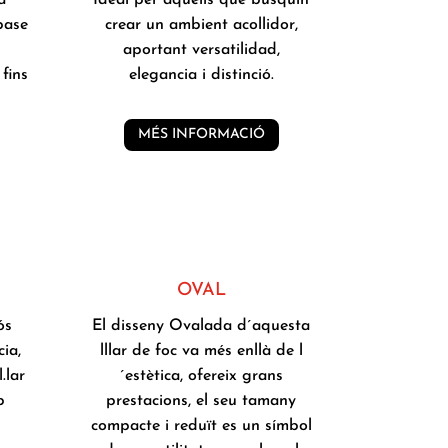
base
crear un ambient acollidor,
aportant versatilidad,
 fins
elegancia i distinció.
MÉS INFORMACIÓ
OVAL
ós
El disseny Ovalada d´aquesta
ia,
lllar de foc va més enllà de l
.lar
´estètica, ofereix grans
b
prestacions, el seu tamany
compacte i reduït es un símbol