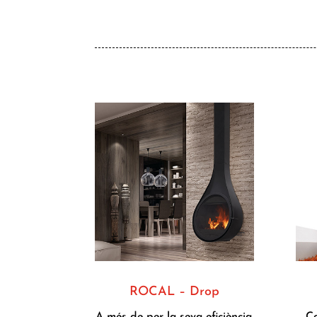
ROCAL – Drop
A més de per la seva eficiència,
C