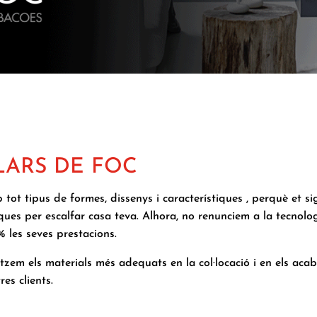
LARS DE FOC
tot tipus de formes, dissenys i característiques , perquè et sig
ues per escalfar casa teva. Alhora, no renunciem a la tecnolo
 les seves prestacions.
itzem els materials més adequats en la col·locació i en els acaba
res clients.