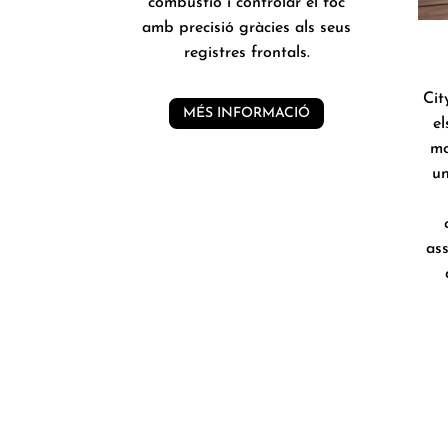
combustió i controlar el foc
amb precisió gràcies als seus
registres frontals.
Cit
MÉS INFORMACIÓ
el
mo
un
as