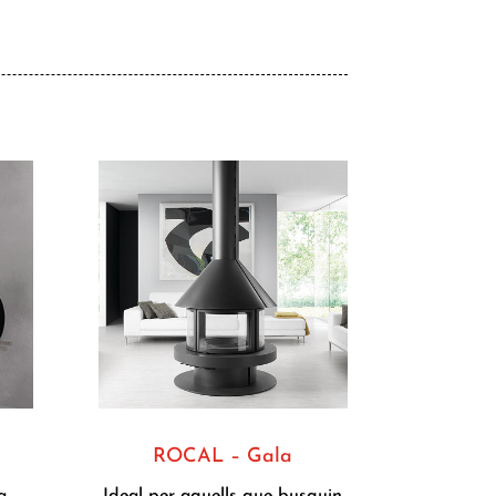
ROCAL – Gala
a
Ideal per aquells que busquin